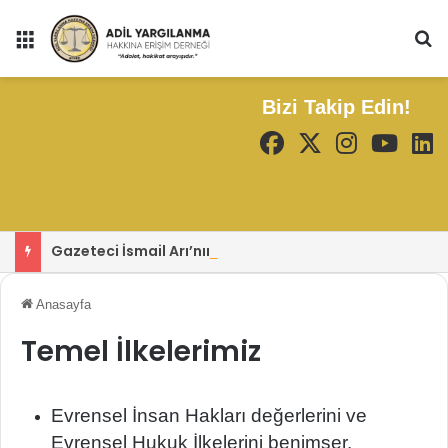
Menü
Ar
Bizi Takip Edin!
Gazeteci İsmail Arı’nın Tutuklanması ve Basın Özgürlüğü Tartışması
Anasayfa
Temel İlkelerimiz
Evrensel İnsan Hakları değerlerini ve
Evrensel Hukuk İlkelerini benimser.