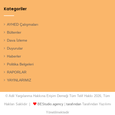
Kategoriler
AYHED Çalışmaları
Bültenler
Dava İzleme
Duyurular
Haberler
Politika Belgeleri
RAPORLAR
YAYINLARIMIZ
© Adil Yargılanma Hakkına Erişim Derneği Tüm Telif Hakkı 2026, Tüm
Hakları Saklıdır |
BEStudio.agency
|
tarafından
Tarafından Yazılımı
Yönetilmektedir