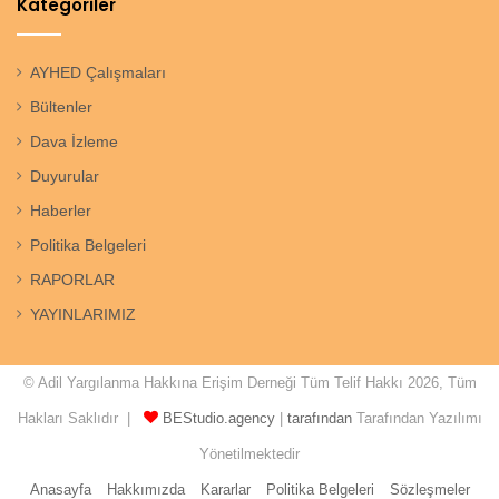
Kategoriler
AYHED Çalışmaları
Bültenler
Dava İzleme
Duyurular
Haberler
Politika Belgeleri
RAPORLAR
YAYINLARIMIZ
© Adil Yargılanma Hakkına Erişim Derneği Tüm Telif Hakkı 2026, Tüm
Hakları Saklıdır |
BEStudio.agency
|
tarafından
Tarafından Yazılımı
Yönetilmektedir
Anasayfa
Hakkımızda
Kararlar
Politika Belgeleri
Sözleşmeler