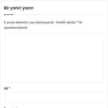
Bir yanıt yazın
E-posta adresiniz yayınlanmayacak.
Gerekli alanlar
*
ile
işaretlenmişlerdir
Y
o
r
u
m
*
Ad
*