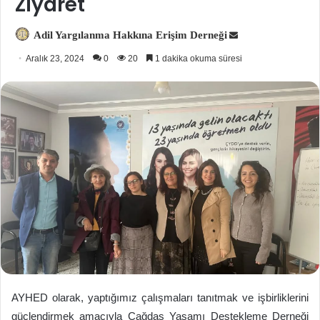
Ziyaret
Adil Yargılanma Hakkına Erişim Derneği
Bir
e-
Aralık 23, 2024
0
20
1 dakika okuma süresi
posta
göndermek
AYHED olarak, yaptığımız çalışmaları tanıtmak ve işbirliklerini
güçlendirmek amacıyla Çağdaş Yaşamı Destekleme Derneği