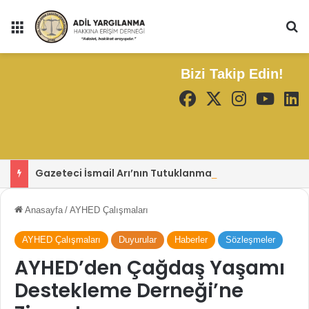
Menü
Ar
Bizi Takip Edin!
Gazeteci İsmail Arı’nın Tutuklanması ve Basın Özgürlüğü Tartışması
Anasayfa
/
AYHED Çalışmaları
AYHED Çalışmaları
Duyurular
Haberler
Sözleşmeler
AYHED’den Çağdaş Yaşamı
Destekleme Derneği’ne