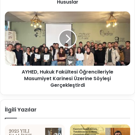
İle
Hususlar
İlgili
9.12.2024
AYHED,
tarihli
Hukuk
Raporunda
Fakültesi
Tespit
Öğrencileriyle
Ettiği
Masumiyet
Hususlar
Karinesi
Üzerine
Söyleşi
Gerçekleştirdi
AYHED, Hukuk Fakültesi Öğrencileriyle
Masumiyet Karinesi Üzerine Söyleşi
Gerçekleştirdi
İlgili Yazılar